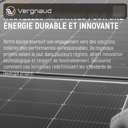
Actualités
NOUVELLES INITIATIVES POUR UNE
ÉNERGIE DURABLE ET INNOVANTE
Notre équipe poursuit son engagement vers des solutions
solaires plus performantes et responsables. De nouveaux
projets voient le jour dans plusieurs régions, alliant innovation
technologique et respect de l’environnement. Découvrez
comment ces initiatives redéfinissent les standards de
l’énergie propre.