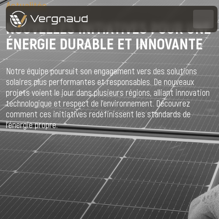
Actualités
NOUVELLES INITIATIVES POUR UNE
ÉNERGIE DURABLE ET INNOVANTE
Notre équipe poursuit son engagement vers des solutions
solaires plus performantes et responsables. De nouveaux
projets voient le jour dans plusieurs régions, alliant innovation
technologique et respect de l’environnement. Découvrez
comment ces initiatives redéfinissent les standards de
l’énergie propre.