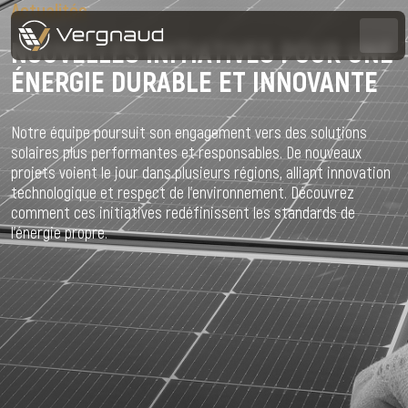
Actualités
NOUVELLES INITIATIVES POUR UNE
ÉNERGIE DURABLE ET INNOVANTE
Notre équipe poursuit son engagement vers des solutions
solaires plus performantes et responsables. De nouveaux
projets voient le jour dans plusieurs régions, alliant innovation
technologique et respect de l’environnement. Découvrez
comment ces initiatives redéfinissent les standards de
l’énergie propre.