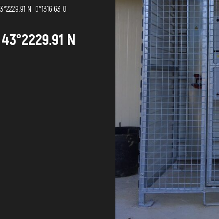
9.91 N  0°1316.63 O
2229.91 N 