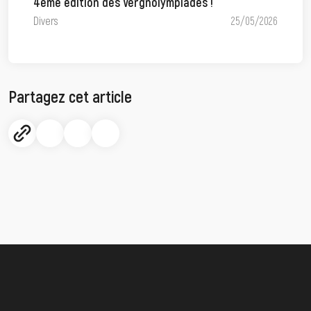
4ème édition des Vergnolympiades !
Divers
25/05/2026
Partagez cet article