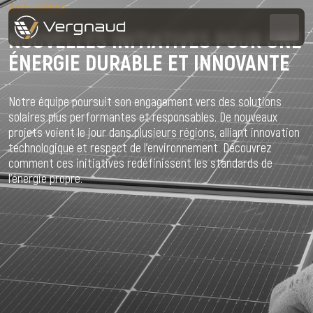
Actualités
NOUVELLES INITIATIVES POUR UNE
ÉNERGIE DURABLE ET INNOVANTE
Notre équipe poursuit son engagement vers des solutions
solaires plus performantes et responsables. De nouveaux
projets voient le jour dans plusieurs régions, alliant innovation
technologique et respect de l’environnement. Découvrez
comment ces initiatives redéfinissent les standards de
l’énergie propre.